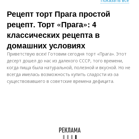
Показать все
Рецепт торт Прага простой
Ингредиенты в
Вкусные рецепты
рецептах
рецепт. Торт «Прага»: 4
классических рецепта в
домашних условиях
Вкусный рецепт
Классический рецепт
Приветствую всех! Готовим сегодня торт «Прага». Этот
десерт дошел до нас из далекого СССР, того времени,
когда пища была натуральной, полезной и вкусной. Но не
всегда имелась возможность купить сладости из-за
существовавшего в советские времена дефицита.
Рецепт с фото
Рецепт с курицей
Рецепты на
рождество