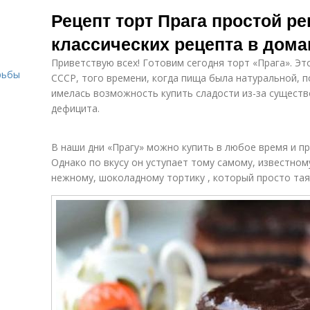
Классический
Рецепт с фото
Рецепт торт Прага простой рец
рецепт
классических рецепта в дом
Приветствую всех! Готовим сегодня торт «Прага». Эт
Рецепт без
Домашний
рьбы
СССР, того времени, когда пища была натуральной, по
сливок
ботокс
имелась возможность купить сладости из-за существ
дефицита.
Пошаговый
Любимые
В наши дни «Прагу» можно купить в любое время и п
рецепт
рецепты
Однако по вкусу он уступает тому самому, известном
нежному, шоколадному тортику , который просто таял