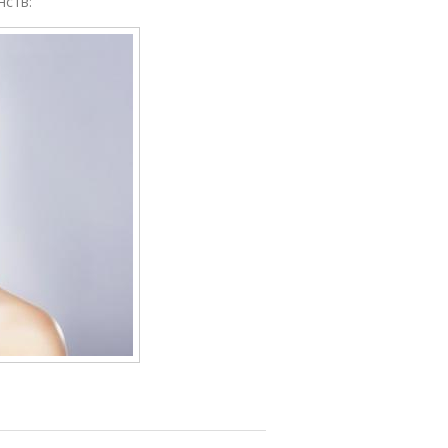
нств: