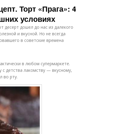
Советский
Домашние
епт. Торт «Прага»: 4
рецепт
трюфеля
ашних условиях
от десерт дошел до нас из далекого
Волос в
Домашние
домашних
лезной и вкусной. Но не всегда
маски
условиях
овавшего в советские времена
рактически в любом супермаркете.
у с детства лакомству — вкусному,
 во рту.