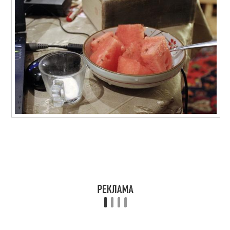
Арбузы в
Салат из арбуза
пластиковом ведре
Соленый арбуз
Бочковые арбузы
Арбузы на соломе
Квашеный арбуз
Целые арбузы
Варения из арбузов