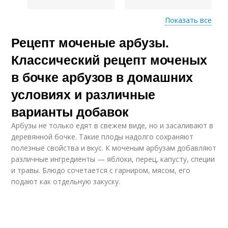
Показать все
Рецепт моченые арбузы.
Квашеные арбузы
Арбузы на зиму
Классический рецепт моченых
в бочке арбузов в домашних
условиях и различные
Арбузы с чесноком
Арбузы в банках
варианты добавок
Арбузы не только едят в свежем виде, но и засаливают в
деревянной бочке. Такие плоды надолго сохраняют
полезные свойства и вкус. К моченым арбузам добавляют
Домашние рецепты
Арбузы с яблоками
различные ингредиенты — яблоки, перец, капусту, специи
и травы. Блюдо сочетается с гарниром, мясом, его
подают как отдельную закуску.
Арбузы с капустой
Арбузы в кастрюле