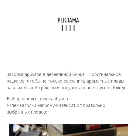
Малосольные арбузы
Арбуз в бочке
/соленый арбуз
Арбузы с фото
Засолка арбузов в деревянной бочке — оригинальное
решение, чтобы не только сохранить ароматные плоды
Малосольный арбуз
Арбузы с укропом
на длительный срок, но и получить новое вкусное блюдо.
Выбор и подготовка арбузов
Успех засолки напрямую зависит от правильно
выбранных плодов:
Арбузы без
Арбуз на зиму
стерилизации