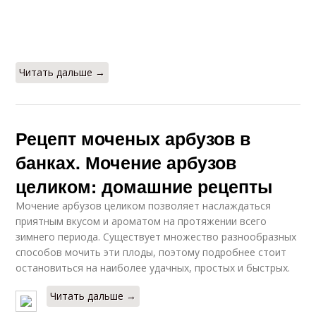
Сладко-соленые
Арбузы без уксуса
арбузы
Читать дальше →
Арбуз в банке
Заготовки из арбуза
Рецепт моченых арбузов в
банках. Мочение арбузов
Консервированные
Консервированный
целиком: домашние рецепты
арбузы
арбуз
Мочение арбузов целиком позволяет наслаждаться
приятным вкусом и ароматом на протяжении всего
зимнего периода. Существует множество разнообразных
Арбузы в литровых
способов мочить эти плоды, поэтому подробнее стоит
Арбузы без корочки
банках
остановиться на наиболее удачных, простых и быстрых.
Читать дальше →