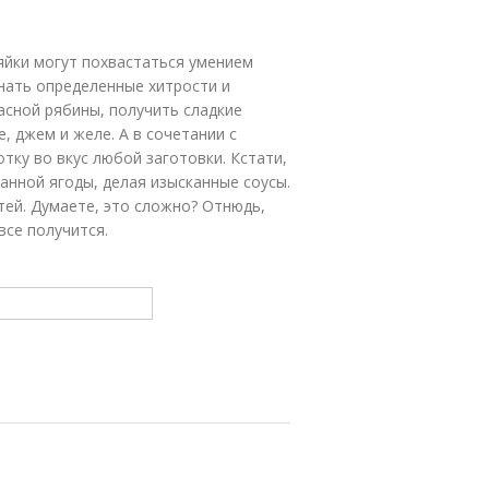
Домашние
Рецепт с
рецепты
яблоками
зяйки могут похвастаться умением
знать определенные хитрости и
асной рябины, получить сладкие
гредиенты в
рецептах
 джем и желе. А в сочетании с
тку во вкус любой заготовки. Кстати,
анной ягоды, делая изысканные соусы.
стей. Думаете, это сложно? Отнюдь,
все получится.