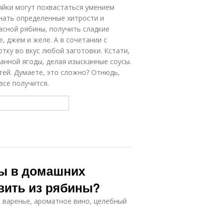
зяйки могут похвастаться умением
знать определенные хитрости и
асной рябины, получить сладкие
 джем и желе. А в сочетании с
тку во вкус любой заготовки. Кстати,
анной ягоды, делая изысканные соусы.
стей. Думаете, это сложно? Отнюдь,
все получится.
ны в домашних
вить из рябины?
 варенье, ароматное вино, целебный