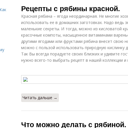
Рецепты на зиму
Рецепт от елены
Рецепты с рябины красной.
Как
Красная рябина – ягода неординарная. Не многие хо
использовать ее в домашних заготовках. Надо ведь 
маленькие секреты. И тогда, можно из кисловатой кр
Диетические
Вкусные
Ин
рецепты
рецепты
красочные компоты, насыщенное витаминами варенье,
другими ягодами или фруктами рябина внесет свою но
можно с пользой использовать природную кислинку д
иму
Так Вы всегда порадуете своих близких и удивите го
нужно всего-то выбрать рецепт в нашей коллекции и 
Читать дальше →
Что можно делать с рябиной.