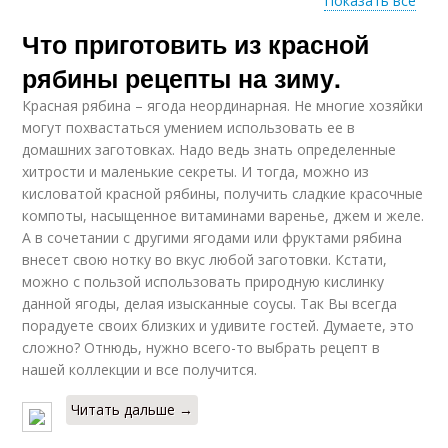
Показать все
Что приготовить из красной
Пошаговый рецепт
Советы к рецепту
рябины рецепты на зиму.
Красная рябина – ягода неординарная. Не многие хозяйки
могут похвастаться умением использовать ее в
домашних заготовках. Надо ведь знать определенные
Домашние рецепты
хитрости и маленькие секреты. И тогда, можно из
кисловатой красной рябины, получить сладкие красочные
компоты, насыщенное витаминами варенье, джем и желе.
А в сочетании с другими ягодами или фруктами рябина
внесет свою нотку во вкус любой заготовки. Кстати,
можно с пользой использовать природную кислинку
данной ягоды, делая изысканные соусы. Так Вы всегда
порадуете своих близких и удивите гостей. Думаете, это
сложно? Отнюдь, нужно всего-то выбрать рецепт в
нашей коллекции и все получится.
Читать дальше →